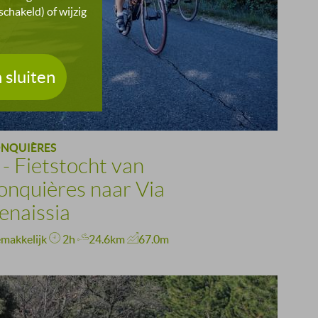
chakeld) of wijzig
 sluiten
ONQUIÈRES
 - Fietstocht van
onquières naar Via
enaissia
makkelijk
2h
24.6km
67.0m