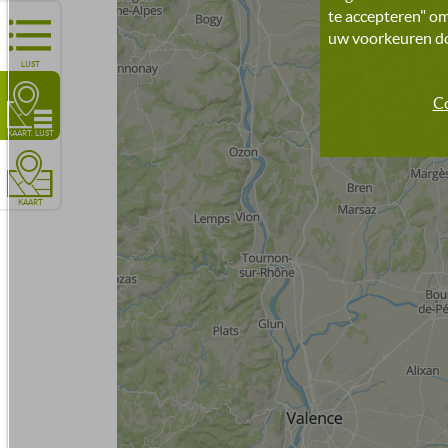
te accepteren" om
uw voorkeuren doo
LIJST
Co
KAART, LIJST
KAART