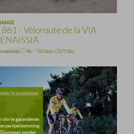
RANGE
 861 - Véloroute de la VIA
ENAISSIA
makkelijk
4h
50.5km
177.0m
nder te accepteren
 site te garanderen
" om uw toestemming
p "Doorgaan zonder