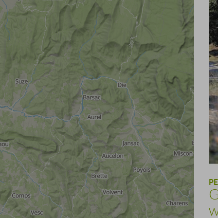
PE
G
w