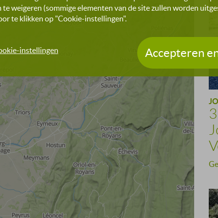
 te weigeren (sommige elementen van de site zullen worden uitges
r te klikken op "Cookie-instellingen".
okie-instellingen
Accepteren en
J
3
J
V
Ge