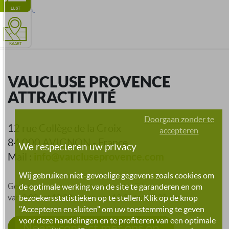
LIJST
KAART
VAUCLUSE PROVENCE
ATTRACTIVITÉ
Doorgaan zonder te
12 rue Collège de la Croix
accepteren
84 000 AVIGNON - France
We respecteren uw privacy
info@vaucluseprovence.com
Mail :
Wij gebruiken niet-gevoelige gegevens zoals cookies om
Geopend van maandag tot en met vrijdag
de optimale werking van de site te garanderen en om
van 9:00 tot 12:30 uur en van 13:30 tot 17:30 uur
bezoekersstatistieken op te stellen. Klik op de knop
"Accepteren en sluiten" om uw toestemming te geven
voor deze handelingen en te profiteren van een optimale
Neem contact met ons op