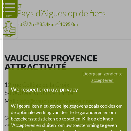
CADENET
14 - Pays d’Aigues op de fiets
LIJST
Gemiddeld
7h
85.4km
1095.0m
KAART
VAUCLUSE PROVENCE
ATTRACTIVITÉ
Doorgaan zonder te
accepteren
12 rue Collège de la Croix
We respecteren uw privacy
84 000 AVIGNON - France
info@vaucluseprovence.com
Mail :
Wij gebruiken niet-gevoelige gegevens zoals cookies om
de optimale werking van de site te garanderen en om
Geopend van maandag tot en met vrijdag
bezoekersstatistieken op te stellen. Klik op de knop
van 9:00 tot 12:30 uur en van 13:30 tot 17:30 uur
"Accepteren en sluiten" om uw toestemming te geven