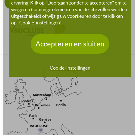
Neem contact met ons op
ervaring. Klik op "Doorgaan zonder te accepteren" om te
weigeren (sommige elementen van de site zullen worden
uitgeschakeld) of wijzig uw voorkeuren door te klikken
op "Cookie-instellingen".
Accepteren en sluiten
Cookie-instellingen