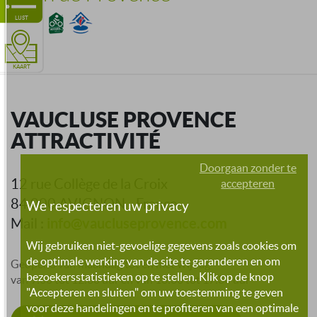
LIJST
KAART
VAUCLUSE PROVENCE
ATTRACTIVITÉ
Doorgaan zonder te
12 rue Collège de la Croix
accepteren
84 000 AVIGNON - France
We respecteren uw privacy
info@vaucluseprovence.com
Mail :
Wij gebruiken niet-gevoelige gegevens zoals cookies om
de optimale werking van de site te garanderen en om
Geopend van maandag tot en met vrijdag
bezoekersstatistieken op te stellen. Klik op de knop
van 9:00 tot 12:30 uur en van 13:30 tot 17:30 uur
"Accepteren en sluiten" om uw toestemming te geven
voor deze handelingen en te profiteren van een optimale