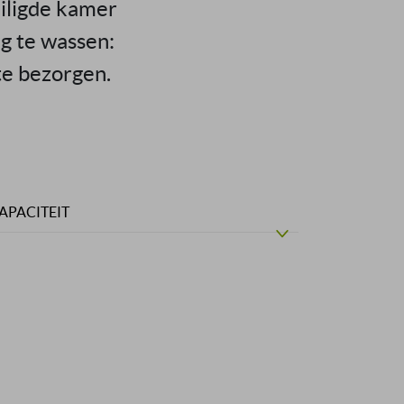
eiligde kamer
ng te wassen:
 te bezorgen.
APACITEIT