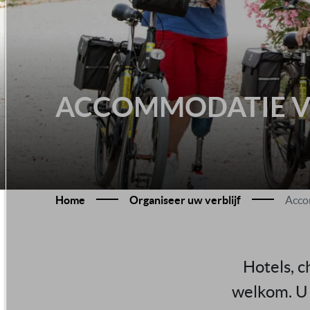
ACCOMMODATIE VO
Home
Organiseer uw verblijf
Acco
Hotels, c
welkom. U v