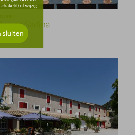
chakeld) of wijzig
ÉGURET
aison Sadina
 sluiten