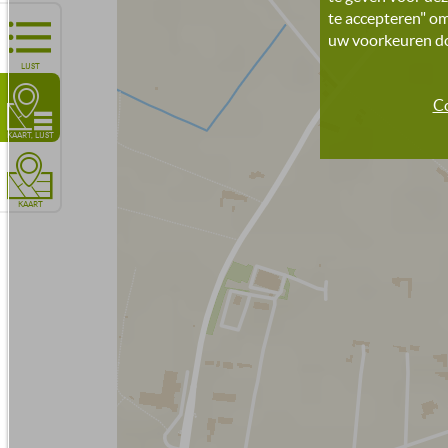
te accepteren" om
uw voorkeuren doo
LIJST
Co
KAART, LIJST
KAART