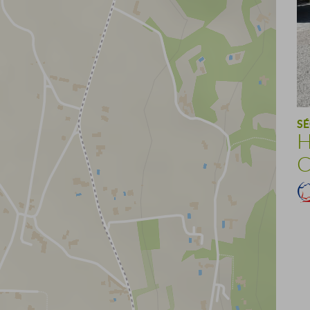
S
H
C