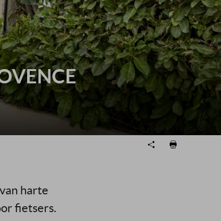
ROVENCE
 van harte
or fietsers.