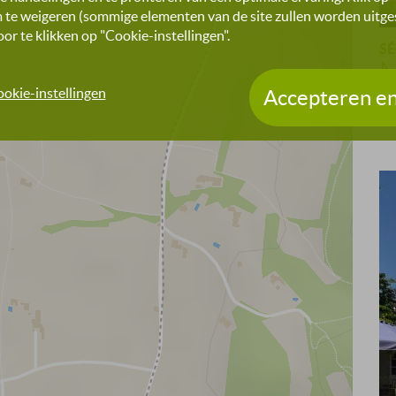
 te weigeren (sommige elementen van de site zullen worden uitges
r te klikken op "Cookie-instellingen".
S
M
okie-instellingen
Accepteren en