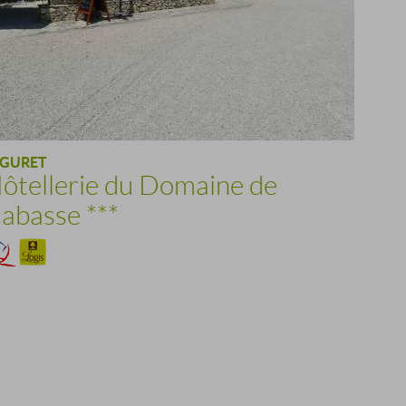
ÉGURET
ôtellerie du Domaine de
abasse
***