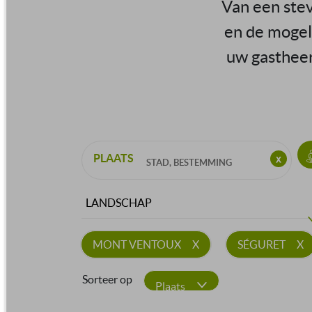
Van een stev
en de mogeli
uw gastheer 
PLAATS
LANDSCHAP
MONT VENTOUX
SÉGURET
Sorteer op
Plaats