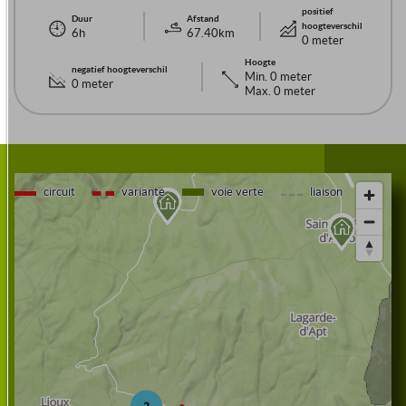
positief
Duur
Afstand
hoogteverschil
6h
67.40km
0 meter
Hoogte
negatief hoogteverschil
Min. 0 meter
0 meter
Max. 0 meter
circuit
variante
voie verte
liaison