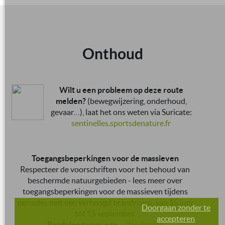
Onthoud
Wilt u een probleem op deze route
melden?
(bewegwijzering, onderhoud,
gevaar…), laat het ons weten via Suricate:
sentinelles.sportsdenature.fr
Toegangsbeperkingen voor de massieven
Respecteer de voorschriften voor het behoud van
beschermde natuurgebieden - lees meer over
toegangsbeperkingen voor de massieven tijdens
periodes met een verhoogd brandrisico, van 15 juni
Doorgaan zonder te
tot 15 september.
accepteren
Raadpleeg voor een,
uitje de site