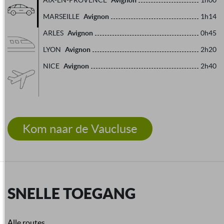
AIX-EN-PROVENCE
1h00
Avignon
MARSEILLE
1h14
Avignon
ARLES
0h45
Avignon
LYON
2h20
Avignon
NICE
2h40
Kom naar de Vaucluse
SNELLE TOEGANG
Alle routes