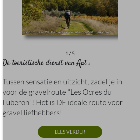
Grindroute nr. 20 - De okers van de Luberon@Matthieu Vitré
1
/
5
De toeristische dienst van Apt :
Tussen sensatie en uitzicht, zadel je in
voor de gravelroute "Les Ocres du
Luberon"! Het is DE ideale route voor
gravel liefhebbers!
LEES VERDER