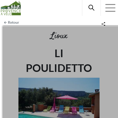
Retour
Lioux
LI
POULIDETTO