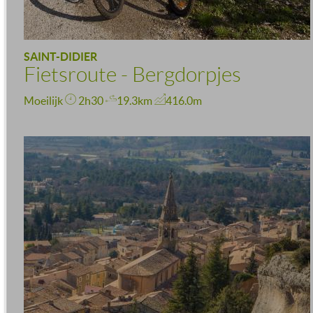
SAINT-DIDIER
Fietsroute - Bergdorpjes
Moeilijk
2h30
19.3km
416.0m