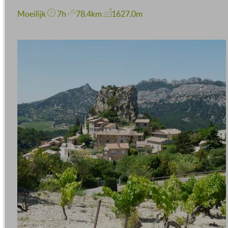
Moeilijk
7h
78.4km
1627.0m