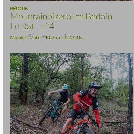
BÉDOIN
Mountainbikeroute Bedoin -
Le Rat - n°4
Moeilijk
5h
40.0km
1201.0m