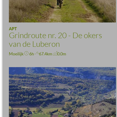
APT
Grindroute nr. 20 - De okers
van de Luberon
Moeilijk
6h
67.4km
0.0m