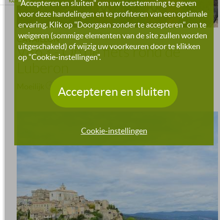
"Accepteren en sluiten" om uw toestemming te geven
KAART
voor deze handelingen en te profiteren van een optimale
ervaring. Klik op "Doorgaan zonder te accepteren" om te
weigeren (sommige elementen van de site zullen worden
CAVAILLON
uitgeschakeld) of wijzig uw voorkeuren door te klikken
V863 - Op de fiets rond de
op "Cookie-instellingen".
Luberon
Moeilijk
72h
240.0km
3646.0m
Accepteren en sluiten
Cookie-instellingen