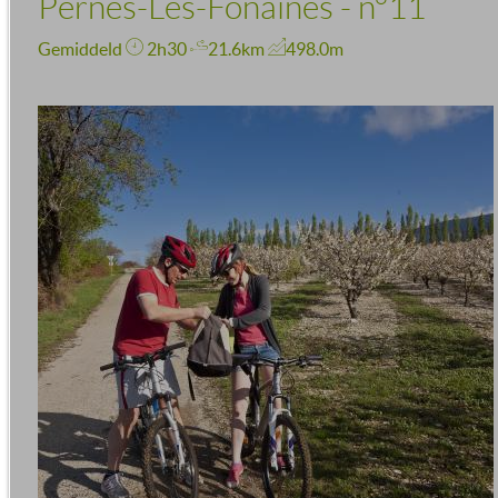
Pernes-Les-Fonaines - n°11
Gemiddeld
2h30
21.6km
498.0m