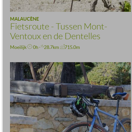
MALAUCÈNE
Fietsroute - Tussen Mont-
Ventoux en de Dentelles
Moeilijk
0h
28.7km
715.0m