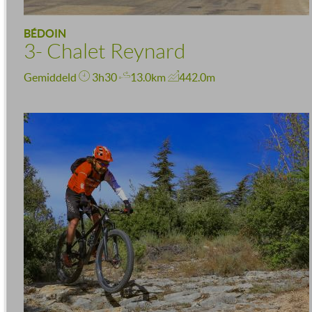
BÉDOIN
3- Chalet Reynard
Gemiddeld
3h30
13.0km
442.0m