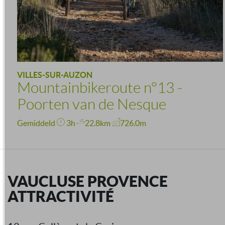
VILLES-SUR-AUZON
Mountainbikeroute n°13 -
Poorten van de Nesque
Gemiddeld
3h
22.8km
726.0m
VAUCLUSE PROVENCE
ATTRACTIVITÉ