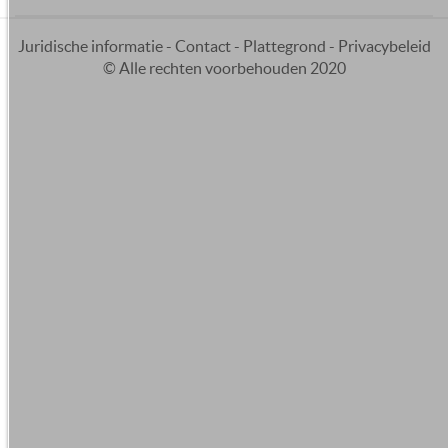
Juridische informatie
-
Contact
-
Plattegrond
-
Privacybeleid
© Alle rechten voorbehouden 2020