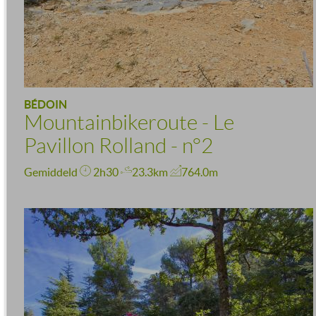
BÉDOIN
Mountainbikeroute - Le
Pavillon Rolland - n°2
Gemiddeld
2h30
23.3km
764.0m