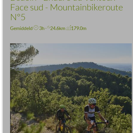
Face sud - Mountainbikeroute
N°5
Gemiddeld
3h
24.6km
179.0m