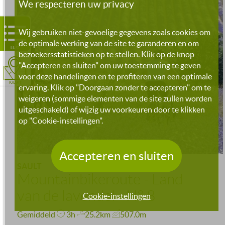
We respecteren uw privacy
Wij gebruiken niet-gevoelige gegevens zoals cookies om
de optimale werking van de site te garanderen en om
LIJST
bezoekersstatistieken op te stellen. Klik op de knop
"Accepteren en sluiten" om uw toestemming te geven
voor deze handelingen en te profiteren van een optimale
KAART
ervaring. Klik op "Doorgaan zonder te accepteren" om te
weigeren (sommige elementen van de site zullen worden
uitgeschakeld) of wijzig uw voorkeuren door te klikken
op "Cookie-instellingen".
Accepteren en sluiten
SAULT
Mountainbikeroute - Land
van de lavendel - N° 8
Cookie-instellingen
Gemiddeld
3h
25.2km
507.0m