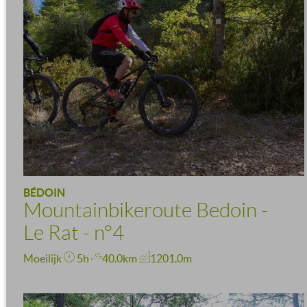
BÉDOIN
Mountainbikeroute Bedoin -
Le Rat - n°4
Moeilijk
5h
40.0km
1201.0m