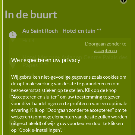
In de buurt
Au Saint Roch - Hotel en tuin
**
1
Hotel
Doorgaan zonder te
accepteren
Hotel Mercure Avignon Centre Palais des
We respecteren uw privacy
2
Papes
****
Hotel
Wij gebruiken niet-gevoelige gegevens zoals cookies om
de optimale werking van de site te garanderen en om
bezoekersstatistieken op te stellen. Klik op de knop
Hotel Bagatelle - La Pavillon Bleu
3
"Accepteren en sluiten" om uw toestemming te geven
Hotel
voor deze handelingen en te profiteren van een optimale
ervaring. Klik op "Doorgaan zonder te accepteren" om te
weigeren (sommige elementen van de site zullen worden
Face au Palais - Bed and breakfast
4
uitgeschakeld) of wijzig uw voorkeuren door te klikken
Huuraccommodaties
op "Cookie-instellingen".