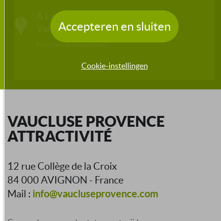
A La Terrasse d'Avignon -
5
Accepteren en sluiten
Vakantieverhuur
***
Huuraccommodaties
Cookie-instellingen
VAUCLUSE PROVENCE
ATTRACTIVITÉ
12 rue Collège de la Croix
84 000 AVIGNON - France
info@vaucluseprovence.com
Mail :