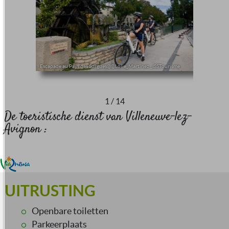
Escapade au Pays des Sorgues@@Lolie_Martinez _ISSTourisme
1
/
14
De toeristische dienst van Villeneuve-lez-
Avignon :
UITRUSTING
Openbare toiletten
Parkeerplaats