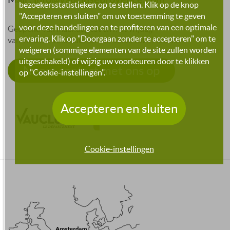
bezoekersstatistieken op te stellen. Klik op de knop
"Accepteren en sluiten" om uw toestemming te geven
voor deze handelingen en te profiteren van een optimale
Geopend van maandag tot en met vrijdag
ervaring. Klik op "Doorgaan zonder te accepteren" om te
van 9:00 tot 12:30 uur en van 13:30 tot 17:30 uur
weigeren (sommige elementen van de site zullen worden
uitgeschakeld) of wijzig uw voorkeuren door te klikken
Neem contact met ons op
op "Cookie-instellingen".
Accepteren en sluiten
Cookie-instellingen