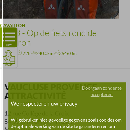
CAVAILLON
V863 - Op de fiets rond de
Luberon
LIJST
Moeilijk
72h
240.0km
3646.0m
KAART
VAUCLUSE PROVENCE
Doorgaan zonder te
ATTRACTIVITÉ
accepteren
We respecteren uw privacy
12 rue Collège de la Croix
Wij gebruiken niet-gevoelige gegevens zoals cookies om
84 000 AVIGNON - France
de optimale werking van de site te garanderen en om
info@vaucluseprovence.com
Mail :